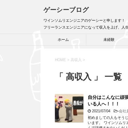
ゲーシーブログ
ワインソムリエンジニアのゲーシーと申します！ 
フリーランスエンジニアになって収入を上げ、人
ホーム
未経験
HOME
>
高収入
>
「 高収入 」 一覧
自分はこんなに頑
いる人へ！！！
2021/07/04
-
会社
初めましての人もそうじ
います。 ワインソム
んで評価されないんだ！