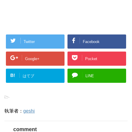
Twitter
Facebook
Google+
Pocket
B!
はてブ
LINE
-
執筆者：
geshi
comment