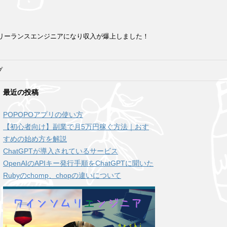
フリーランスエンジニアになり収入が爆上しました！
プ
最近の投稿
POPOPOアプリの使い方
【初心者向け】副業で月5万円稼ぐ方法｜おす
すめの始め方を解説
ChatGPTが導入されているサービス
OpenAIのAPIキー発行手順をChatGPTに聞いた
Rubyのchomp、chopの違いについて